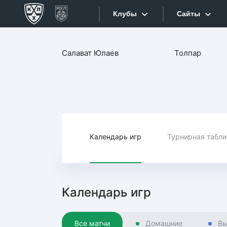
Клубы
Сайты
Конференция «Запад»
Салават Юлаев
Толпар
Сайты
Дивизион Боброва
Лада
Видеотран
СКА
Хайлайты
Спартак
Торпедо
Календарь игр
Турнирная табл
Текстовые
ХК Сочи
Интернет-
Дивизион Тарасова
Фотобанк
Календарь игр
Динамо Мн
Приложе
Динамо М
Все матчи
Домашние
Вы