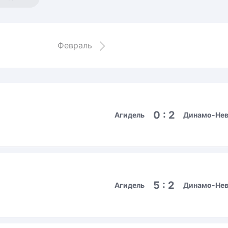
Амур
Барыс
Салават Юлаев
Февраль
Сибирь
0 : 2
Агидель
Динамо-Не
5 : 2
Агидель
Динамо-Не