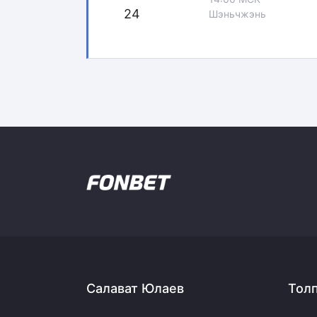
24
Шэньчжэнь
Салават Юлаев
Тол