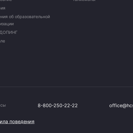
рия
ния об образовательной
изации
ДОПИНГ
оле
ссы
8-800-250-22-22
office@hcs
ила поведения