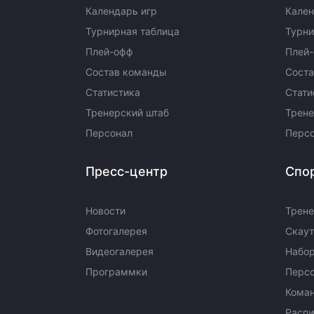
Календарь игр
Кален
Турнирная таблица
Турни
Плей-офф
Плей
Состав команды
Сост
Статистика
Стати
Тренерский штаб
Трене
Персонал
Перс
Пресс-центр
Спо
Новости
Трене
Фотогалерея
Скаут
Видеогалерея
Набор
Программки
Перс
Кома
Распи