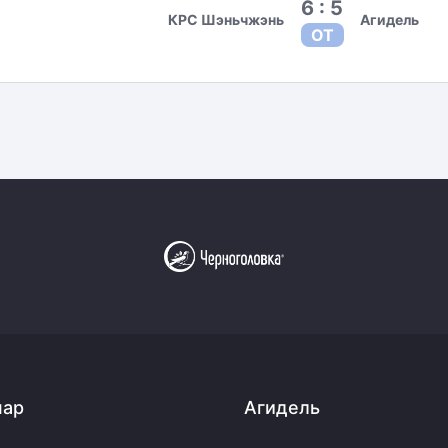
6 : 5
КРС Шэньчжэнь
Агидель
ОТ
пар
Агидель