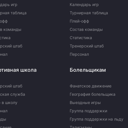
дарь игр
Календарь игр
рная таблица
Турнирная таблица
-офф
Плей-офф
ав команды
Состав команды
стика
Статистика
рский штаб
Тренерский штаб
онал
Персонал
ртивная школа
Болельщикам
рский штаб
Фанатское движение
ская служба
География болельщика
 в школу
Выездные игры
онал
Группа поддержки
нды
Группа поддержки на льду
сание
Талисманы