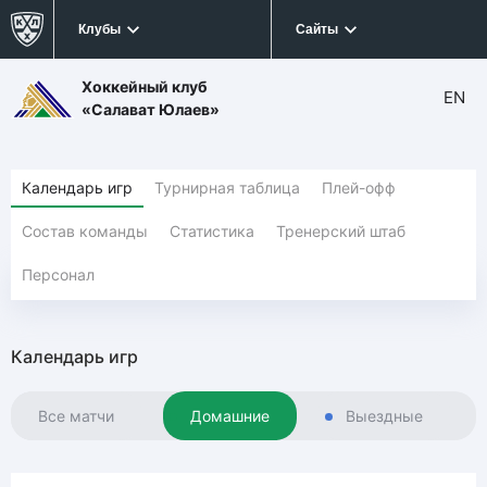
Клубы
Сайты
Хоккейный клуб
EN
«Салават Юлаев»
Календарь игр
Турнирная таблица
Плей-офф
Состав команды
Статистика
Тренерский штаб
Персонал
Календарь игр
Все матчи
Домашние
Выездные