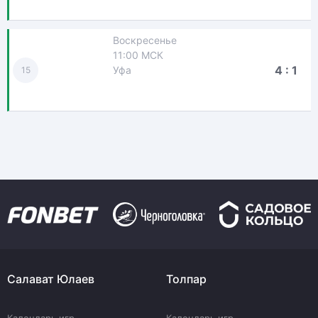
Воскресенье
11:00 МСК
4 : 1
Уфа
15
Салават Юлаев
Толпар