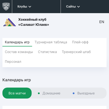
Клубы
Сайты
Хоккейный клуб
EN
«Салават Юлаев»
Календарь игр
Турнирная таблица
Плей-офф
Состав команды
Статистика
Тренерский штаб
Персонал
Календарь игр
Все матчи
Домашние
Выездные