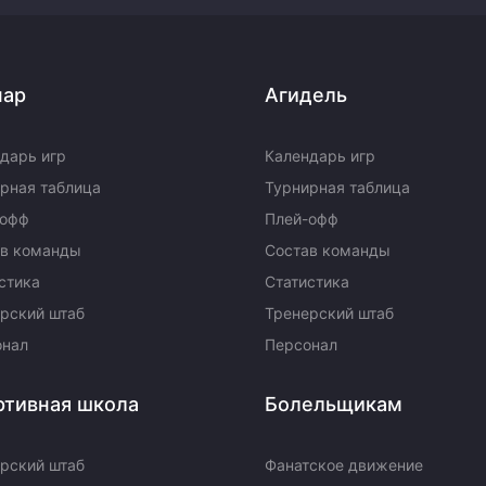
пар
Агидель
дарь игр
Календарь игр
рная таблица
Турнирная таблица
-офф
Плей-офф
ав команды
Состав команды
стика
Статистика
рский штаб
Тренерский штаб
онал
Персонал
ртивная школа
Болельщикам
рский штаб
Фанатское движение