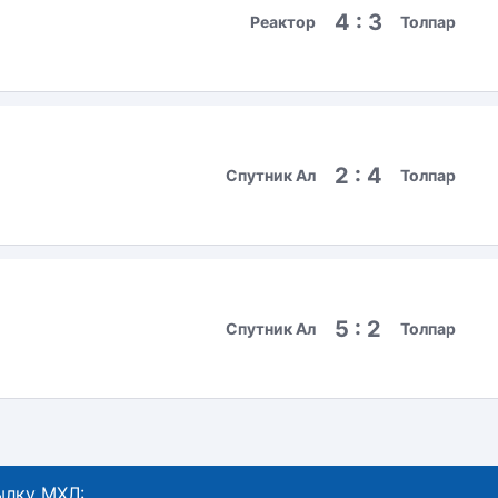
4 : 3
Реактор
Толпар
2 : 4
Спутник Ал
Толпар
5 : 2
Спутник Ал
Толпар
ылку МХЛ: