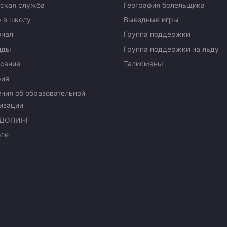
ская служба
География болельщика
 в школу
Выездные игры
онал
Группа поддержки
нды
Группа поддержки на льду
сание
Талисманы
рия
ния об образовательной
изации
ДОПИНГ
оле