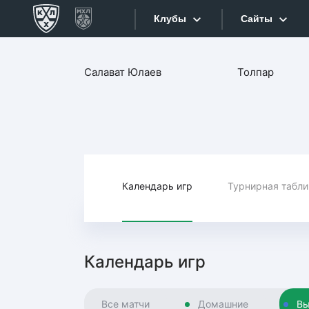
Клубы
Сайты
Конференция «Запад»
Салават Юлаев
Толпар
Сайты
Дивизион Боброва
Лада
Видеотран
СКА
Хайлайты
Спартак
Торпедо
Календарь игр
Турнирная табл
Текстовые
ХК Сочи
Интернет-
Дивизион Тарасова
Фотобанк
Календарь игр
Динамо Мн
Приложе
Динамо М
Все матчи
Домашние
Вы