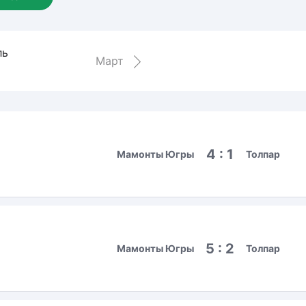
Амур
Барыс
ль
Салават Юлаев
Март
Сибирь
4 : 1
Мамонты Югры
Толпар
5 : 2
Мамонты Югры
Толпар