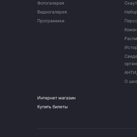
Фотогалерея
Скаут
Видеогалерея
Набор
Программки
Перс
Кома
Распи
Исто
Сведе
орган
АНТИ
О шк
Интернет магазин
Купить билеты