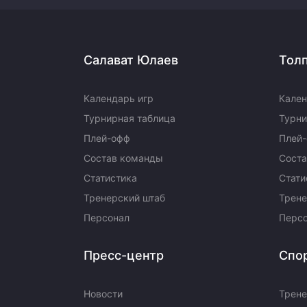
Салават Юлаев
Тол
Календарь игр
Кален
Турнирная таблица
Турни
Плей-офф
Плей
Состав команды
Сост
Статистика
Стати
Тренерский штаб
Трене
Персонал
Перс
Пресс-центр
Спо
Новости
Трене