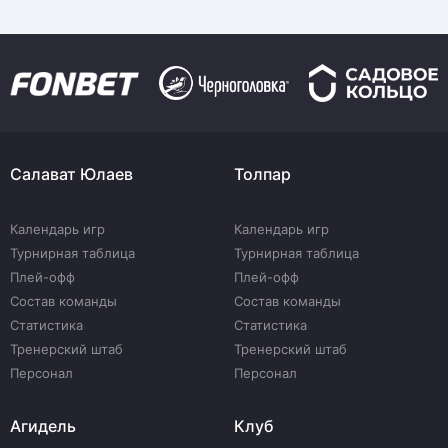
Салават Юлаев
Толпар
Календарь игр
Календарь игр
Турнирная таблица
Турнирная таблица
Плей-офф
Плей-офф
Состав команды
Состав команды
Статистика
Статистика
Тренерский штаб
Тренерский штаб
Персонал
Персонал
Агидель
Клуб