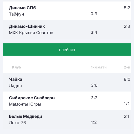
Динамо СПб
5:2
0:3
Тайфун
Динамо-Шинник
2:3
3:4
МХК Крылья Советов
плей-ин
Клуб
1-й матч
2-й м
Чайка
8:0
3:6
Ладья
Сибирские Снайперы
3:2
1:2
Мамонты Югры
Белые Медведи
2:1
1:2
Локо-76