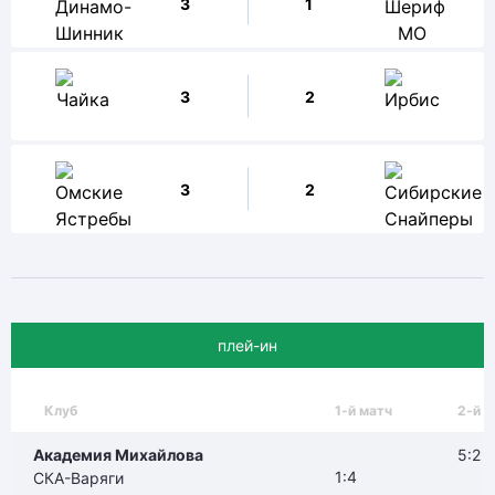
3
1
3
2
3
2
плей-ин
Клуб
1-й матч
2-й м
Академия Михайлова
5:2
1:4
СКА-Варяги