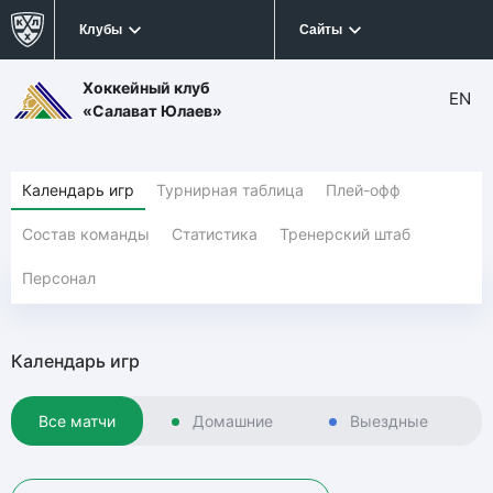
Клубы
Сайты
Хоккейный клуб
EN
«Салават Юлаев»
Календарь игр
Турнирная таблица
Плей-офф
Состав команды
Статистика
Тренерский штаб
Персонал
Календарь игр
Все матчи
Домашние
Выездные